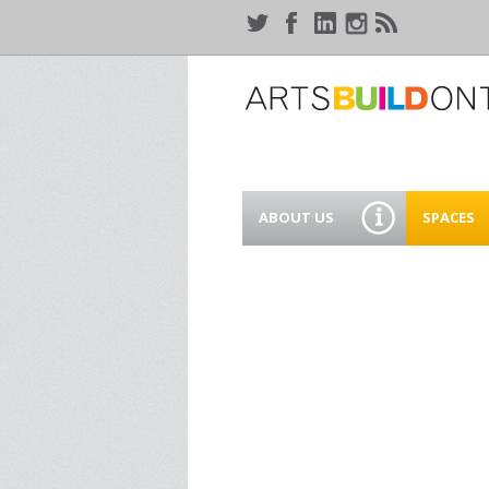
ABOUT US
SPACES
WHO WE ARE
44 GAUKE
WORKSPA
OUR SERVICES
MEANWHIL
IN WATER
SUPPORT ARTSBUILD
ONTARIO
CREATIVE 
WATERLO
PEOPLE & PARTNERS
B
CURRENT OPPORTUNITIES
S