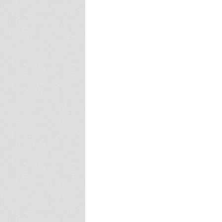
CONTACT US
A
F