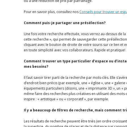
ou à une réduction de prix par parrainage.
Pour en savoir plus, consultez nos
Conseils pour trouver un esp
Comment puis-je partager une présélection?
Une fois votre recherche effectuée, vous verrez au-dessus de la c
cette recherche », qui permet de sauvegarder cette présélection
cliquant avec le bouton de droite de votre souris sur ce lien et 
en toute simplicité avec vos collaborateurs. Rapide et pratique!
Comment trouver un type particulier d’espace ou d’install
mes besoins?
Il faut savoir tirer parti de la recherche par mots-clés. Elle s’avè
d’endroit bien précis (par exemple, une « église », une « galerie 
équipements particuliers (disons, une « imprimante 3D », un « p
même faire des recherches plus créatives en utilisant des mots-
inspire : « artistique » ou « corporatif », par exemple.
Il y a beaucoup de filtres de recherche, mais comment tri
Les résultats de recherche peuvent être triés (en ordre croissan
la superficie, du nombre de places et de la distance par rapport