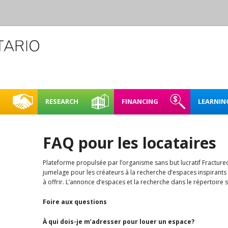
RESEARCH
FINANCING
LEARNIN
L CREATIVE
CASE STUDIES
REHEARSAL SPACE – SHORT
FINDING FUNDING &
FULL BOOKING P
ACCESSIBI
CE
TERM RENTAL
FINANCING
FAQ pour les locataires
RENTING FAQ
MAPPING NORTHERN
LEARNING
E SPACES PILOT
CREATIVE SPACES
ARTIST STUDIOS – 99 KING
Plateforme propulsée par l’organisme sans but lucratif Fractured
LOO REGION
STREET WEST, KITCHENER
PLAN IT | 
jumelage pour les créateurs à la recherche d’espaces inspirants 
BRICKS & MORTAR
à offrir. L’annonce d’espaces et la recherche dans le répertoire s
SPACES IN
O REGION
ENERGY 
Foire aux questions
OARD OF DIRECTORS
SUSTAINA
À qui dois-je m’adresser pour louer un espace?
TAFF
SPACES