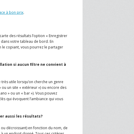
ace à bon prix
.
arte des résultats l’option « Enregistrer
 dans votre tableau de bord. En
en le copiant, vous pourrez le partager
ation si aucun filtre ne convient à
re très utile lorsqu’on cherche un genre
» ou un site « extérieur ») ou encore des
iano » ou un « bar »). Vous pouvez
clés qui évoquent l’ambiance qui vous
er aussi les résultats?
t ou décroissant) en fonction du nom, de
 à un endroit donné. Tous ces critères