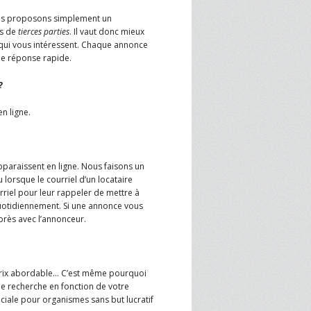
SPRE FOR ARTS SPACES
nous proposons simplement un
MODULES
S
es de
tierces parties
. Il vaut donc mieux
qui vous intéressent. Chaque annonce
ne réponse rapide.
SPRE FOR ARTS SPACES:
 LIBRARY
CASE STUDIES
?
n ligne.
pparaissent en ligne. Nous faisons un
 lorsque le courriel d’un locataire
rriel pour leur rappeler de mettre à
quotidiennement. Si une annonce vous
près avec l’annonceur.
à prix abordable… C’est même pourquoi
de recherche en fonction de votre
éciale pour organismes sans but lucratif