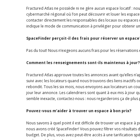
Fractured Atlas ne possède ni ne gère aucun espace locatif : 
DVISORY COMMITTEE
WEBINAR
cybermarché régional où l’on peut découvrir et louer les espac
contacter directement les responsables des locaux ou espaces 
indique le mode de communication à privilégier pour obtenir u
UNDERS
RESOURCE
SpaceFinder perçoit-il des frais pour réserver un espace
Pas du tout! Nous n’exigeons aucuns frais pour les réservations e
Comment les renseignements sont-ils maintenus à jour?
Fractured Atlas approuve toutes les annonces avant qu’elles n’a
suivi avec les locateurs quand nous trouvons des liens inactifs ou
rebondit. Tous les six mois, nous envoyons aux locateurs un cou
jour leur annonce. Les calendriers sont quant à eux mis à jour 
semble inexacte, contactez-nous : nous regarderons ça de plus 
Pouvez-vous m’aider à trouver un espace à bon prix?
Nous savons à quel point il est difficile de trouver un espace 
nous avons créé SpaceFinder! Vous pouvez filtrer vos résultats 
budget. De plus, vous avez peut-être accès à une tarification sp