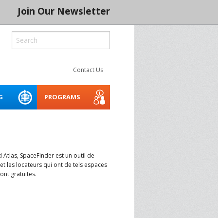
Join Our Newsletter
Contact Us
G
PROGRAMS
ROCESS
LITY
CREATIVE SPACES
ACCESSIBILITY WEBINARS
MENTORING NETWORK 2026
AND TOOLKIT
 SERIES 2024
THE INDIGENOUS CREATIVE
 Atlas, SpaceFinder est un outil de
SPACES PROJECT
BUILD IT
et les locateurs qui ont de tels espaces
ont gratuites.
ASSET PLANNER FOR THE
ARTS
CONSERVATION
SOCIAL PURPOSE REAL
SPRE ARTS SPACE LAB
BLE CREATIVE
ESTATE FOR ARTS SPACES