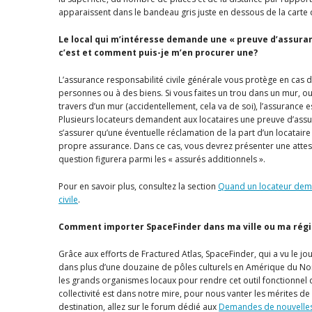
apparaissent dans le bandeau gris juste en dessous de la carte d
Le local qui m’intéresse demande une « preuve d’assuran
c’est et comment puis-je m’en procurer une?
L’assurance responsabilité civile générale vous protège en ca
personnes ou à des biens. Si vous faites un trou dans un mur, o
travers d’un mur (accidentellement, cela va de soi), l’assurance e
Plusieurs locateurs demandent aux locataires une preuve d’assur
s’assurer qu’une éventuelle réclamation de la part d’un locatair
propre assurance. Dans ce cas, vous devrez présenter une attest
question figurera parmi les « assurés additionnels ».
Pour en savoir plus, consultez la section
Quand un locateur dem
civile
.
Comment importer SpaceFinder dans ma ville ou ma rég
Grâce aux efforts de Fractured Atlas, SpaceFinder, qui a vu le j
dans plus d’une douzaine de pôles culturels en Amérique du No
les grands organismes locaux pour rendre cet outil fonctionnel d
collectivité est dans notre mire, pour nous vanter les mérites de
destination, allez sur le forum dédié aux
Demandes de nouvelles